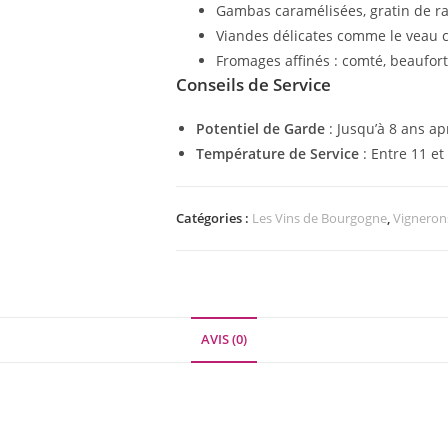
Gambas caramélisées, gratin de rav
Viandes délicates comme le veau ch
Fromages affinés : comté, beaufor
Conseils de Service
Potentiel de Garde
: Jusqu’à 8 ans apr
Température de Service
: Entre 11 et
Catégories :
Les Vins de Bourgogne
,
Vigneron
AVIS (0)