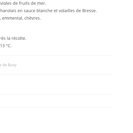
ioles de fruits de mer.
arolais en sauce blanche et volailles de Bresse.
t, emmental, chèvres.
ès la récolte.
 13 °C.
s de Buxy