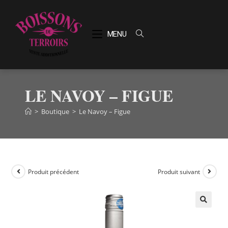
MENU
LE NAVOY – FIGUE
>
Boutique
>
Le Navoy – Figue
Produit précédent
Produit suivant