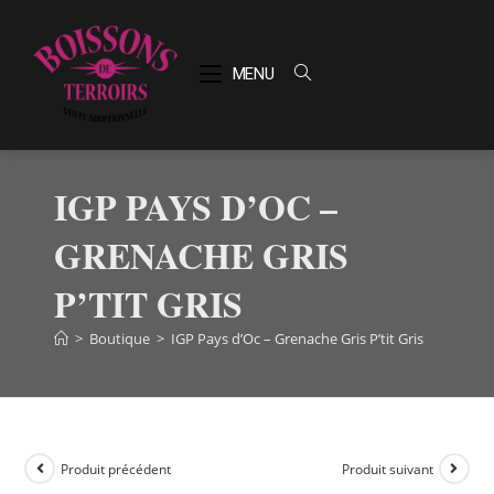
MENU
IGP PAYS D’OC –
GRENACHE GRIS
P’TIT GRIS
>
Boutique
>
IGP Pays d’Oc – Grenache Gris P’tit Gris
Produit précédent
Produit suivant