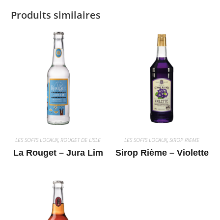
Produits similaires
LES SOFTS LOCAUX
,
ROUGET DE LISLE
LES SOFTS LOCAUX
,
SIROP RIEME
La Rouget – Jura Lim
Sirop Rième – Violette